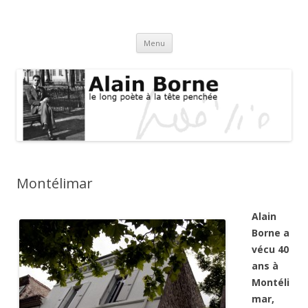
Alain Borne
le long poète à la tête penchée
Aller au contenu principal
Menu
Montélimar
Alain
Borne a
vécu 40
ans à
Montéli
mar,